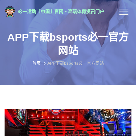
APP下载bsports必一官方
网站
首页
APP下载bsports必一官方网站