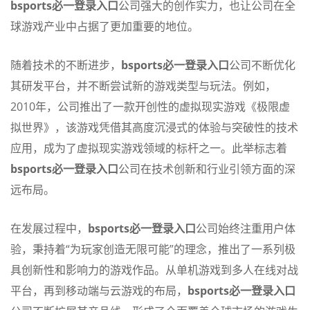
bsports必一登录入口
公司强大的创作实力，也让公司在全
球游戏产业中占据了更加重要的地位。
随着技术的不断进步，
bsports必一登录入口
公司不断优化
其研发平台，并不断尝试新的游戏类型与玩法。例如，
2010年，公司推出了一款开创性的虚拟现实游戏《极限虚
拟世界》，该游戏凭借其高度沉浸式的体验与突破性的技术
应用，成为了虚拟现实游戏领域的标杆之一。此举标志着
bsports必一登录入口
公司在技术创新和行业引领方面的深
远布局。
在发展过程中，
bsports必一登录入口
公司始终注重用户体
验，秉持着“为玩家创造无限可能”的理念，推出了一系列极
具创新性和影响力的游戏作品。从单机游戏到多人在线对战
平台，再到移动端与云游戏的布局，
bsports必一登录入口