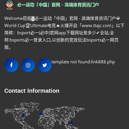
Welcome莅临▓必一运动「中国」官网 - 高端体育资讯门户💎
World Cup🏆Ultimate电竞🔥火爆开启「www.ttajc.com」以下
简称：bsport必一(必中)官网app下载网址是多少✔全站,全
称:bsports必一登录入口,以创新的竞技玩法bsports必一网页
版。
template not found:link888.php
Contact Information