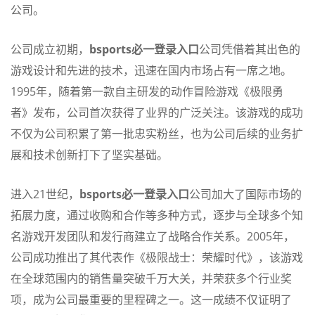
公司。
公司成立初期，
bsports必一登录入口
公司凭借着其出色的
游戏设计和先进的技术，迅速在国内市场占有一席之地。
1995年，随着第一款自主研发的动作冒险游戏《极限勇
者》发布，公司首次获得了业界的广泛关注。该游戏的成功
不仅为公司积累了第一批忠实粉丝，也为公司后续的业务扩
展和技术创新打下了坚实基础。
进入21世纪，
bsports必一登录入口
公司加大了国际市场的
拓展力度，通过收购和合作等多种方式，逐步与全球多个知
名游戏开发团队和发行商建立了战略合作关系。2005年，
公司成功推出了其代表作《极限战士：荣耀时代》，该游戏
在全球范围内的销售量突破千万大关，并荣获多个行业奖
项，成为公司最重要的里程碑之一。这一成绩不仅证明了