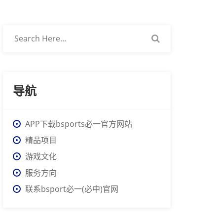
导航
APP下载bsports必一官方网站
精品项目
游戏文化
服务方向
联系bsport必一(必中)官网