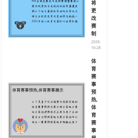
将
更
改
赛
制
2026-05-05
16:28:54/li>
体
育
赛
事
预
热,
体
育
赛
事