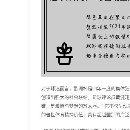
对于球迷而言，欧洲杯是四年一度的集体狂
创造出强大的社会联结。足球评论员黄健翔
键，是激情与梦想的放大器。” 它不仅呈
的普世体育精神价值，具有超越国别的广泛