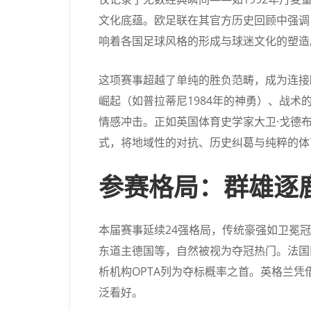
文化底蕴。欧足联在其官方历史回顾中强调
响着各国足球风格的形成与球迷文化的塑造
这项赛事超越了单纯的胜负范畴，成为连接
崛起（如普拉蒂尼1984年的神勇）、战术的革
情感冲击。正如英国体育史学家大卫·戈德
式，将地域性的对抗、历史纠葛与纯粹的体
参赛格局：群雄逐
本届赛事延续24强格局，传统豪强如卫冕
东道主德国等，自然被视为夺冠热门。法国
析机构OPTA列为夺标概率之首。英格兰
泛看好。