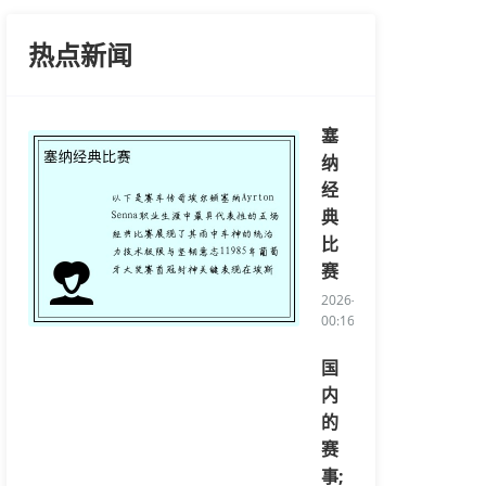
热点新闻
塞
纳
经
典
比
赛
2026-06-02
00:16:14/li>
国
内
的
赛
事;