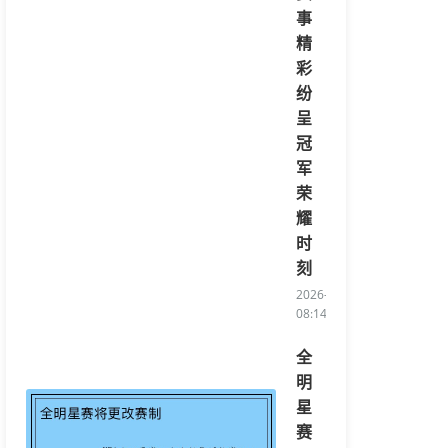
事
精
彩
纷
呈
冠
军
荣
耀
时
刻
2026-05-28
08:14:27/li>
全
明
星
赛