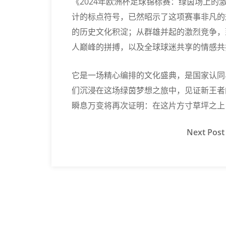
《2024年欧洲杯足球锦标赛：绿茵场上
计的标点符号，已然昭示了这项赛事非凡的
的历史文化积淀；从群雄并起的激烈竞争，
人巅峰的拼搏，以及全球球迷共享的情感共
它是一场精心编排的文化盛典，是国家认同
们沉浸在这场绿茵梦想之旅中，见证新王者
瞬息万变将再次证明：在这片方寸草坪之上
Next
Post