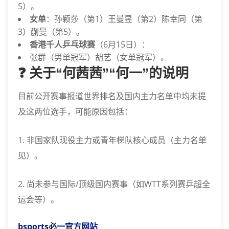
5）。
女单
：孙颖莎（第1）王曼昱（第2）陈幸同（第
3）蒯曼（第5）。
香港千人乒乓球赛
（6月15日）：
张群（男单冠军）胡艺（女单冠军）。
❓
关于“何茜茜”“何一”的说明
目前公开赛事报道世界排名及国内主力名单中均未提
及这两位选手，可能原因包括：
1. 非国家队现役主力或青年梯队核心成员（主力名单
见）。
2. 尚未参与国际/顶级国内赛事（如WTT系列赛乒超全
运会等）。
bsports必一官方网站