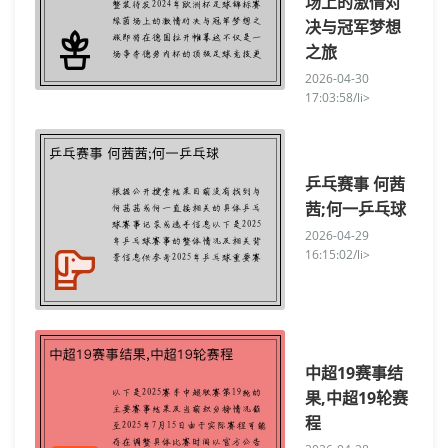
场上的激情对
决与冠军梦想
之旅
2026-04-30
17:03:58/li>
乒乓赛事 何茜
茜;何一乒乓球
2026-04-29
16:15:02/li>
中超19赛事结
果,中超19轮赛
程